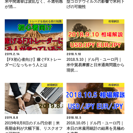
米中間選挙は波乱なく、不透明感
型コロナウイルスの影響で米利下
が消…
げの可能性
トレードを始める前の知識
相場解説
2019.2.14
2018.9.10
【FX初心者向け】稼ぐFXトレー
2018.9.10｜ドル円・ユーロ円｜
ダーになっちゃう人とは
米中貿易摩擦と日米通商問題から
現状…
相場解説
相場解説
2019.8.8
2018.10.5
2019年8月8日のドル円分析｜米
2018.10.05｜ドル円・ユーロ円｜
長期金利が大幅下落、リスクオフ
本日の米雇用統計の結果を見極め