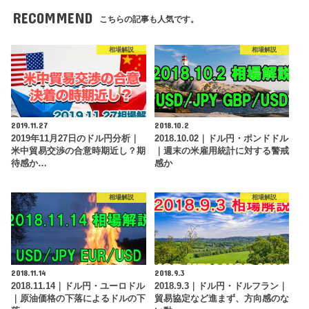
RECOMMEND
こちらの記事も人気です。
相場解説
相場解説
2019.11.27
2018.10.2
2019年11月27日のドル円分析｜
2018.10.02｜ドル円・ポンドドル
米中貿易交渉の合意時期近し？期
｜週末の米雇用統計に対する警戒
待感か…
感か
相場解説
相場解説
2018.11.14
2018.9.3
2018.11.14｜ドル円・ユーロドル
2018.9.3｜ドル円・ドルフラン｜
｜原油価格の下落によるドルの下
貿易協定など進まず、方向感のな