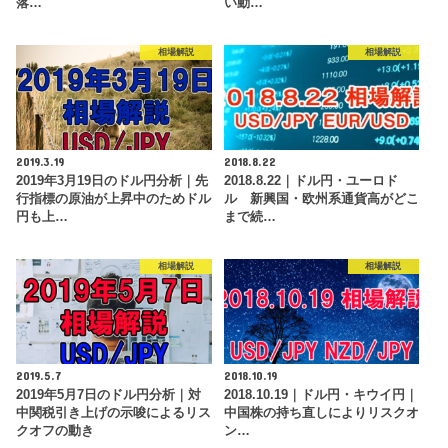
落…
い動…
相場解説
相場解説
2019.3.19
2018.8.22
2019年3月19日のドル円分析｜先
2018.8.22｜ドル円・ユーロド
行指標の原油が上昇中のためドル
ル 新興国・欧州系通貨高がどこ
円も上…
まで続…
相場解説
相場解説
2019.5.7
2018.10.19
2019年5月7日のドル円分析｜対
2018.10.19｜ドル円・キウイ円｜
中関税引き上げの示唆によるリス
中国株の持ち直しによりリスクオ
クオフの動き
ン…