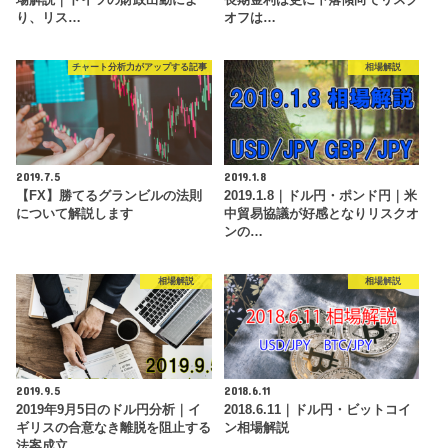
り、リス…
オフは…
チャート分析力がアップする記事
相場解説
2019.7.5
2019.1.8
【FX】勝てるグランビルの法則
2019.1.8｜ドル円・ポンド円｜米
について解説します
中貿易協議が好感となりリスクオ
ンの…
相場解説
相場解説
2019.9.5
2018.6.11
2019年9月5日のドル円分析｜イ
2018.6.11｜ドル円・ビットコイ
ギリスの合意なき離脱を阻止する
ン相場解説
法案成立…