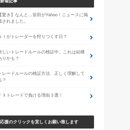
新着記事
【驚き】なんと…笹田がYahoo！ニュースに掲
載されました。
ＡＩがトレーダーを狩りつくす日？
新しいトレードルールの検証中。これは結構
ありかも？
トレードルールの検証方法、正しく理解して
る？
ＦＸトレードで負ける理由３選！
応援のクリックを宜しくお願い致します