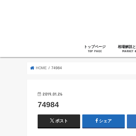
トップページ
相場解説と
TOP PAGE
MARKET 
相場解説
暗号通貨の
ニュース
雑記
HOME
74984
2019.01.26
74984
ポスト
シェア