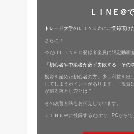
ＬＩＮＥ＠
トレード大学のＬＩＮＥ＠にご登録頂けたら
さらに！
今だけＬＩＮＥ＠登録者全員に限定動画
「初心者や中級者が必ず失敗する その
投資を始めた初心者の方、少し利益を出
してしまうポイントがあります。「投資
が陥る落とし穴とは？
その改善方法もお伝えしています。
ＬＩＮＥ＠に登録するだけで、PCからで