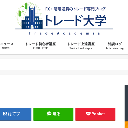
ニュース
トレード初心者講座
トレード上達講座
対談ログ
& NEWS
FIRST STEP
Trade technique
Interview log
解説
トレードで勝てるようになった理由
勝ちトレーダーになるステップ
トレードを始める前の知識
MT4の操作方法
チャート分析力がアップする記事
メンタルがアップする記事
テクニカル指標の解説
対談ログ
はてブ
送る
Pocket