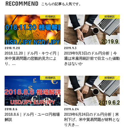
RECOMMEND
こちらの記事も人気です。
相場解説
相場解説
2018.11.20
2019.9.3
2018.11.20｜ドル円・キウイ円｜
2019年9月3日のドル円分析｜今
米中貿易問題の悲観的見方によ
週は米雇用統計前で目立った値動
り、…
きはないか
相場解説
相場解説
2018.8.6
2019.6.24
2018.8.6｜ドル円・ユーロ円相場
2019年6月24日のドル円分析｜米
解説
利下げ、米中貿易問題が材料とな
り大き…