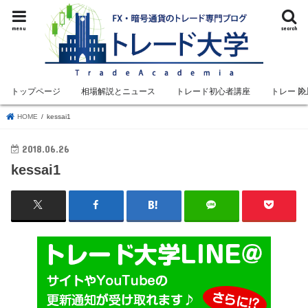
menu
search
トップページ
相場解説とニュース
トレード初心者講座
トレード
HOME
kessai1
2018.06.26
kessai1