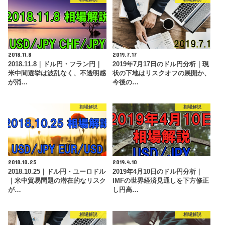
2018.11.8
2019.7.17
2018.11.8｜ドル円・フラン円｜
2019年7月17日のドル円分析｜現
米中間選挙は波乱なく、不透明感
状の下地はリスクオフの展開か、
が消…
今後の…
相場解説
相場解説
2018.10.25
2019.4.10
2018.10.25｜ドル円・ユーロドル
2019年4月10日のドル円分析｜
｜米中貿易問題の潜在的なリスク
IMFの世界経済見通しを下方修正
が…
し円高…
相場解説
相場解説