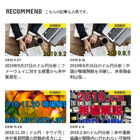
RECOMMEND
こちらの記事も人気です。
相場解説
相場解説
2019.9.27
2019.8.16
2019年9月27日のドル円分析｜フ
2019年8月16日のドル円分析｜中
ァーウェイに対する措置から米中
国が報復関税を示唆し、米長期金
貿易交…
利は低…
相場解説
相場解説
2018.11.20
2019.2.8
2018.11.20｜ドル円・キウイ円｜
2019.2.8のドル円分析｜米中通商
米中貿易問題の悲観的見方によ
協議が期限内に行われない可能性