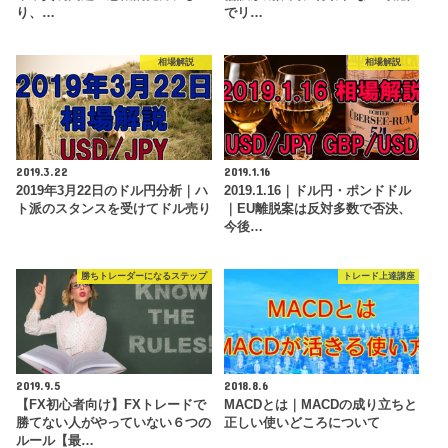
り、…
でリ…
相場解説
相場解説
2019.3.22
2019.1.16
2019年3月22日のドル円分析｜ハ
2019.1.16｜ドル円・ポンドドル
ト派のスタンスを受けてドル売り
｜EU離脱案は反対多数で否決、
今後…
勝ちトレーダーになるステップ
トレード上達講座
2019.9.5
2018.8.6
【FX初心者向け】FXトレードで
MACDとは｜MACDの成り立ちと
勝てない人がやっていない６つの
正しい使いどころについて
ルール【最…