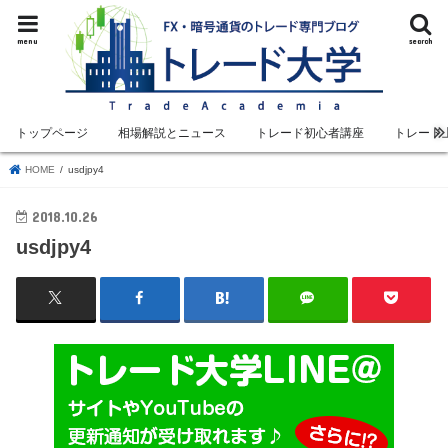
menu
search
トップページ
相場解説とニュース
トレード初心者講座
トレード
HOME
usdjpy4
2018.10.26
usdjpy4