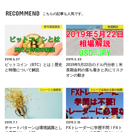
RECOMMEND
こちらの記事も人気です。
暗号通貨講座
相場解説
2018.6.27
2019.5.22
ビットコイン（BTC）とは｜歴史
2019年5月22日のドル円分析｜米
と特徴について解説
長期金利の落ち着きと共にリスク
オンの動き
トレード上達講座
トレードを始める前の知識
2019.7.1
2019.3.15
チャートパターンは環境認識とし
FXトレーダーに学歴不問！FXト