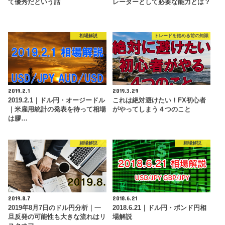
て優秀だという話
レーダーとして必要な能力とは？
相場解説
トレードを始める前の知識
2019.2.1
2019.3.29
2019.2.1｜ドル円・オージードル
これは絶対避けたい！FX初心者
｜米雇用統計の発表を待って相場
がやってしまう４つのこと
は膠…
相場解説
相場解説
2019.8.7
2018.6.21
2019年8月7日のドル円分析｜一
2018.6.21｜ドル円・ポンド円相
旦反発の可能性も大きな流れはリ
場解説