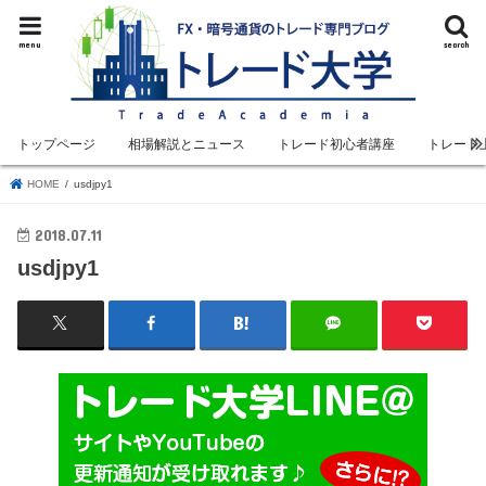
menu
search
トップページ
相場解説とニュース
トレード初心者講座
トレード
HOME
usdjpy1
2018.07.11
usdjpy1