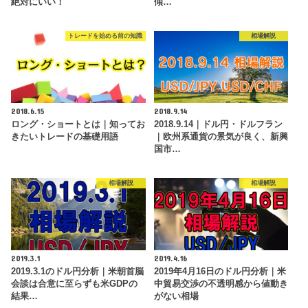
絶対にいい！
傾…
トレードを始める前の知識
相場解説
2018.6.15
2018.9.14
ロング・ショートとは｜知ってお
2018.9.14｜ドル円・ドルフラン
きたいトレードの基礎用語
｜欧州系通貨の景気が良く、新興
国市…
相場解説
相場解説
2019.3.1
2019.4.16
2019.3.1のドル円分析｜米朝首脳
2019年4月16日のドル円分析｜米
会談は合意に至らずも米GDPの
中貿易交渉の不透明感から値動き
結果…
がない相場