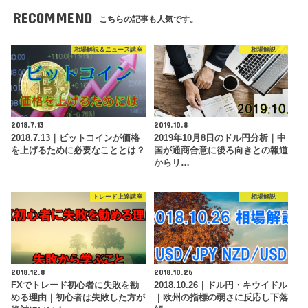
RECOMMEND
こちらの記事も人気です。
相場解説＆ニュース講座
相場解説
2018.7.13
2019.10.8
2018.7.13｜ビットコインが価格
2019年10月8日のドル円分析｜中
を上げるために必要なこととは？
国が通商合意に後ろ向きとの報道
からリ…
トレード上達講座
相場解説
2018.12.8
2018.10.26
FXでトレード初心者に失敗を勧
2018.10.26｜ドル円・キウイドル
める理由｜初心者は失敗した方が
｜欧州の指標の弱さに反応し下落