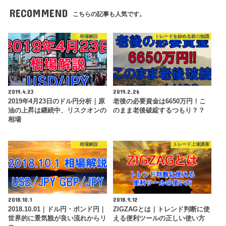
RECOMMEND
こちらの記事も人気です。
相場解説
トレードを始める前の知識
2019.4.23
2019.2.26
2019年4月23日のドル円分析｜原
老後の必要資金は6650万円！こ
油の上昇は継続中、リスクオンの
のまま老後破綻するつもり？？
相場
相場解説
トレード上達講座
2018.10.1
2018.9.12
2018.10.01｜ドル円・ポンド円｜
ZIGZAGとは｜トレンド判断に使
世界的に景気観が良い流れからリ
える便利ツールの正しい使い方