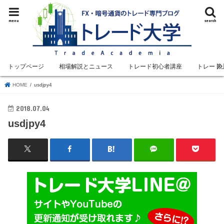
menu
search
トップページ
相場解説とニュース
トレード初心者講座
トレード
HOME
usdjpy4
2018.07.04
usdjpy4