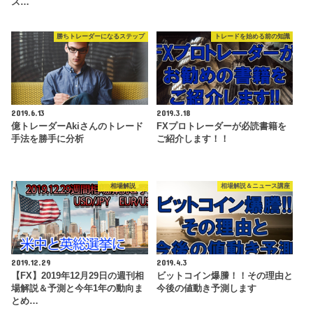
ス…
勝ちトレーダーになるステップ
トレードを始める前の知識
2019.6.13
2019.3.18
億トレーダーAkiさんのトレード
FXプロトレーダーが必読書籍を
手法を勝手に分析
ご紹介します！！
相場解説
相場解説＆ニュース講座
2019.12.29
2019.4.3
【FX】2019年12月29日の週刊相
ビットコイン爆謄！！その理由と
場解説＆予測と今年1年の動向ま
今後の値動き予測します
とめ…