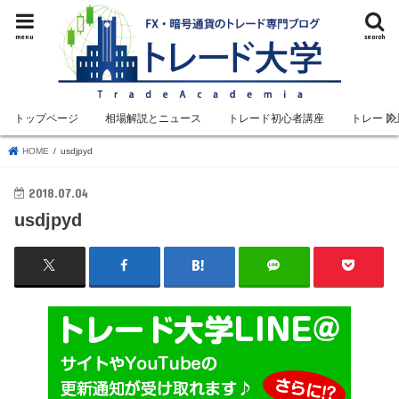
menu
search
トップページ
相場解説とニュース
トレード初心者講座
トレード
HOME
usdjpyd
2018.07.04
usdjpyd