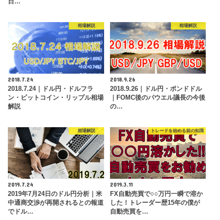
日…
相場解説
相場解説
2018.7.24
2018.9.26
2018.7.24｜ドル円・ドルフラ
2018.9.26｜ドル円・ポンドドル
ン・ビットコイン・リップル相場
｜FOMC後のパウエル議長の今後
解説
の…
相場解説
トレードを始める前の知識
2019.7.24
2019.3.11
2019年7月24日のドル円分析｜米
FX自動売買で○○万円一瞬で溶か
中通商交渉が再開されるとの報道
した！トレーダー歴15年の僕が
でドル…
自動売買を…