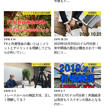
今後もド…
トレードを始める前の知識
相場解説
2018.9.14
2019.10.25
FXと外貨預金の違いとは｜メリ
2019年10月25日のドル円分析｜
ットとデメリットを理解してどち
米中関係の悪化が懸念されて一時
らが向いてい…
的にリ…
トレード上達講座
相場解説
2020.5.5
2019.2.7
トレードルールの検証方法、正し
2019.2.7のドル円分析｜米国経済
く理解してる？
は良好もリスクオンの流れとなる
のか…