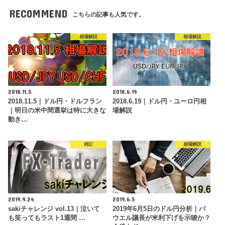
RECOMMEND
こちらの記事も人気です。
相場解説
相場解説
2018.11.5
2018.6.19
2018.11.5｜ドル円・ドルフラン
2018.6.19｜ドル円・ユーロ円相
｜明日の米中間選挙は特に大きな
場解説
動き…
雑記
相場解説
2019.9.24
2019.6.5
sakiチャレンジ vol.13｜泣いて
2019年6月5日のドル円分析｜パ
も笑ってもラスト1週間 …
ウエル議長が米利下げを示唆か？