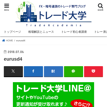
menu
search
トップページ
相場解説とニュース
トレード初心者講座
トレード
HOME
eurusd4
2018.07.06
eurusd4