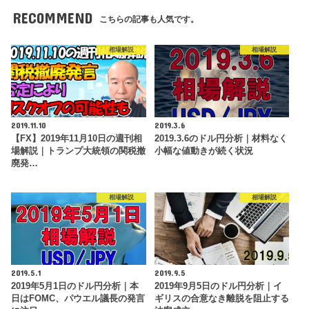
RECOMMEND
こちらの記事も人気です。
相場解説
相場解説
2019.11.10
2019.3.6
【FX】2019年11月10日の週刊相
2019.3.6のドル円分析｜材料なく
場解説｜トランプ大統領の関税撤
小幅な値動きが続く状況
廃発…
相場解説
相場解説
2019.5.1
2019.9.5
2019年5月1日のドル円分析｜本
2019年9月5日のドル円分析｜イ
日はFOMC、パウエル議長の発言
ギリスの合意なき離脱を阻止する