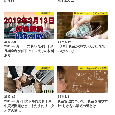
に注目
法案成立…
相場解説
勝ちトレーダーになるステップ
2019.3.13
2019.7.29
2019年3月13日のドル円分析｜米
【FX】資金が少ない人が出来て
長期金利が低下でドル売りの材料
いないこと
あり
相場解説
トレードを始める前の知識
2019.6.7
2018.8.2
2019年6月7日のドル円分析｜米
資金管理について｜資金を増やす
中貿易問題など、まだまだリスク
1つしかない最短の道とは
オフの材…