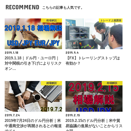
RECOMMEND
こちらの記事も人気です。
相場解説
トレード上達講座
2019.1.18
2019.9.4
2019.1.18｜ドル円・ユーロ円｜
【FX】トレーリングストップは
対中関税の引き下げによりリスク
有効か？
オン…
相場解説
相場解説
2019.7.24
2019.2.15
2019年7月24日のドル円分析｜米
2019.2.15のドル円分析｜米中貿
中通商交渉が再開されるとの報道
易協議の進展がないことからリス