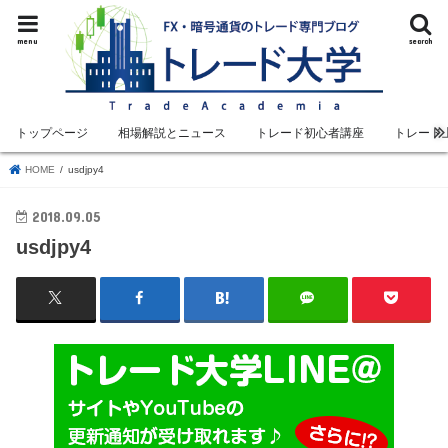
menu
search
トップページ
相場解説とニュース
トレード初心者講座
トレード
HOME
usdjpy4
2018.09.05
usdjpy4