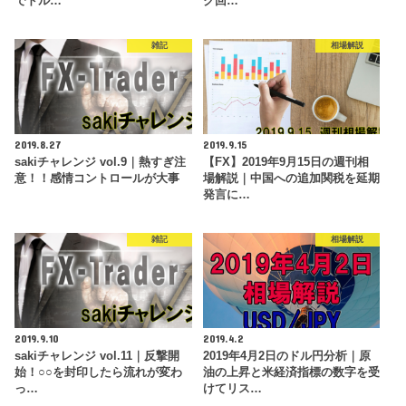
でドル…
ク回…
雑記
相場解説
2019.8.27
2019.9.15
sakiチャレンジ vol.9｜熱すぎ注
【FX】2019年9月15日の週刊相
意！！感情コントロールが大事
場解説｜中国への追加関税を延期
発言に…
雑記
相場解説
2019.9.10
2019.4.2
sakiチャレンジ vol.11｜反撃開
2019年4月2日のドル円分析｜原
始！○○を封印したら流れが変わ
油の上昇と米経済指標の数字を受
っ…
けてリス…