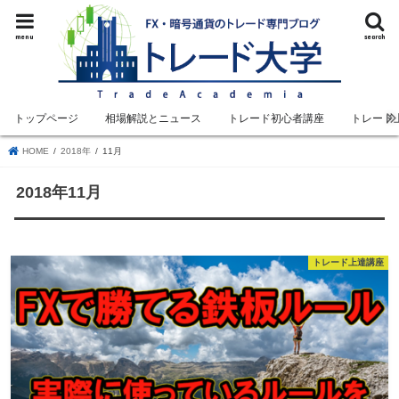
menu
search
トップページ
相場解説とニュース
トレード初心者講座
トレード
HOME
2018年
11月
2018年11月
トレード上達講座