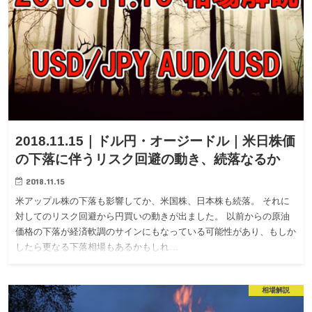
2018.11.15｜ドル円・オージードル｜米日株価
の下落に伴うリスク回避の動き、続落なるか
2018.11.15
米アップル株の下落も影響してか、米国株、日本株も続落。 それに
対してのリスク回避から円買いの動きが出ました。 以前からの原油
価格の下落が経済軟調のサインにもなっている可能性があり、もしか
したら更なる下落相場もあるかもしれ…
相場解説