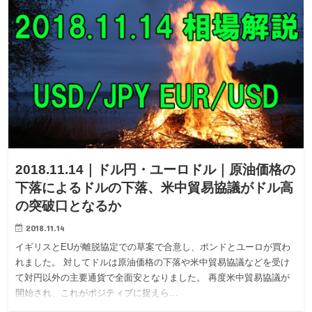
2018.11.14｜ドル円・ユーロドル｜原油価格の
下落によるドルの下落、米中貿易協議がドル高
の突破口となるか
2018.11.14
イギリスとEUが離脱協定での草案で合意し、ポンドとユーロが買わ
れました。 対してドルは原油価格の下落や米中貿易協議などを受け
て対円以外の主要通貨で全面安となりました。 再度米中貿易協議が
開始され、これがポジティブに捉えら…