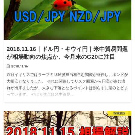
2018.11.16｜ドル円・キウイ円｜米中貿易問題
が相場動向の焦点か、今月末のG20に注目
2018.11.16
昨日イギリスではラーブＥＵ離脱担当相含む閣僚が辞任し、ポンドが
大幅安となりました。 それに関連してリスク回避から円高が進む流
れが出来ましたが、大きな下落となるポイントは割らずに踏みとどま
っています。 やはり焦点は米中貿易…
相場解説