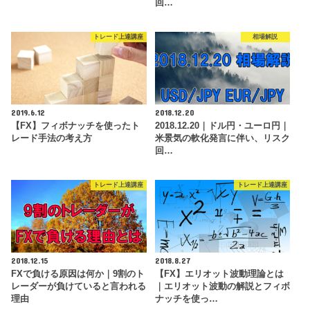
回…
トレード上達講座
相場解説
2019.6.12
2018.12.20
【FX】フィボナッチを使ったト
2018.12.20｜ドル円・ユーロ円｜
レード手法の考え方
米景気の軟化発言に伴い、リスク
回…
トレード上達講座
トレード上達講座
2018.12.15
2018.8.27
FXで負ける原因は何か｜9割のト
【FX】エリオット波動理論とは
レーダーが負けていると言われる
｜エリオット波動の解説とフィボ
理由
ナッチを使っ…