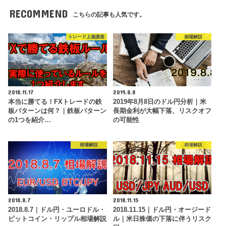
RECOMMEND
こちらの記事も人気です。
トレード上達講座
相場解説
2018.11.17
2019.8.8
本当に勝てる！FXトレードの鉄
2019年8月8日のドル円分析｜米
板パターンは何？｜鉄板パターン
長期金利が大幅下落、リスクオフ
の1つを紹介…
の可能性
相場解説
相場解説
2018.8.7
2018.11.15
2018.8.7｜ドル円・ユーロドル・
2018.11.15｜ドル円・オージード
ビットコイン・リップル相場解説
ル｜米日株価の下落に伴うリスク