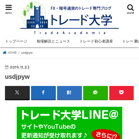
menu
search
トップページ
相場解説とニュース
トレード初心者講座
トレード
HOME
usdjpyw
2019.11.23
usdjpyw