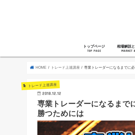
トップページ
相場解説と
TOP PAGE
MARKET 
相場解説
暗号通貨の
ニュース
雑記
HOME
トレード上達講座
専業トレーダーになるまでに必
トレード上達講座
2018.12.12
専業トレーダーになるまで
勝つためには