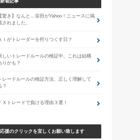
新着記事
【驚き】なんと…笹田がYahoo！ニュースに掲
載されました。
ＡＩがトレーダーを狩りつくす日？
新しいトレードルールの検証中。これは結構
ありかも？
トレードルールの検証方法、正しく理解して
る？
ＦＸトレードで負ける理由３選！
応援のクリックを宜しくお願い致します