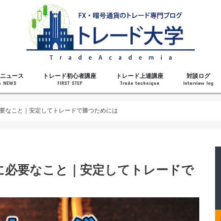
ニュース
トレード初心者講座
トレード上達講座
対談ログ
& NEWS
FIRST STEP
Trade technique
Interview log
解説
トレードで勝てるようになった理由
勝ちトレーダーになるステップ
トレードを始める前の知識
MT4の操作方法
チャート分析力がアップする記事
メンタルがアップする記事
テクニカル指標の解説
対談ログ
要なこと｜安定してトレードで勝つためには
に必要なこと｜安定してトレードで