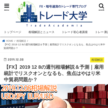
menu
search
トップページ
相場解説とニュース
トレード初心者講座
トレード
HOME
相場解説
【FX】2019 12 8の週刊相場解説＆予測｜雇用統計でリスクオンとなるも、焦点はやはり米中
貿易問題か？
2019.12.08
相場解説
【FX】2019 12 8の週刊相場解説＆予測｜雇用
統計でリスクオンとなるも、焦点はやはり米
中貿易問題か？