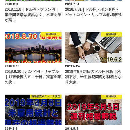
2018.11.8
2018.7.31
2018.11.8｜ドル円・フラン円｜
2018.7.31｜ドル円・ポンド円・
米中間選挙は波乱なく、不透明感
ビットコイン・リップル相場解説
が消…
相場解説
相場解説
2018.8.30
2019.6.24
2018.8.30｜ポンド円・リップル
2019年6月24日のドル円分析｜米
｜月末最後の五・十日。実需企業
利下げ、米中貿易問題が材料とな
の決…
り大き…
相場解説＆ニュース講座
相場解説
2019.3.8
2019.5.5