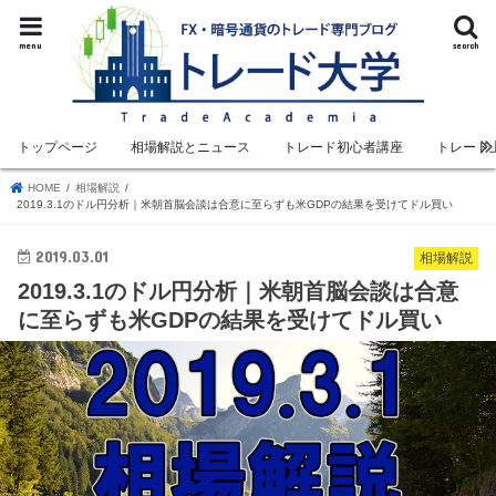
menu
search
トップページ
相場解説とニュース
トレード初心者講座
トレード
HOME
相場解説
2019.3.1のドル円分析｜米朝首脳会談は合意に至らずも米GDPの結果を受けてドル買い
2019.03.01
相場解説
2019.3.1のドル円分析｜米朝首脳会談は合意
に至らずも米GDPの結果を受けてドル買い