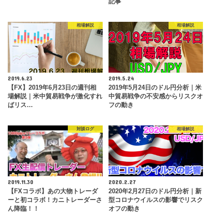
記事
相場解説
相場解説
2019.6.23
2019.5.24
【FX】2019年6月23日の週刊相
2019年5月24日のドル円分析｜米
場解説｜米中貿易戦争が激化すれ
中貿易戦争の不安感からリスクオ
ばリス…
フの動き
対談ログ
相場解説
2019.11.30
2020.2.27
【FXコラボ】あの大物トレーダ
2020年2月27日のドル円分析｜新
ーと初コラボ！カニトレーダーさ
型コロナウイルスの影響でリスク
ん降臨！！
オフの動き