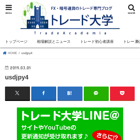
menu
search
トップページ
相場解説とニュース
トレード初心者講座
トレード
HOME
usdjpy4
2019.03.01
usdjpy4