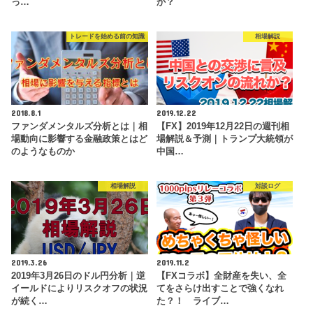
っ…
か？
トレードを始める前の知識
相場解説
2018.8.1
2019.12.22
ファンダメンタルズ分析とは｜相
【FX】2019年12月22日の週刊相
場動向に影響する金融政策とはど
場解説＆予測｜トランプ大統領が
のようなものか
中国…
相場解説
対談ログ
2019.3.26
2019.11.2
2019年3月26日のドル円分析｜逆
【FXコラボ】全財産を失い、全
イールドによりリスクオフの状況
てをさらけ出すことで強くなれ
が続く…
た？！ ライブ…