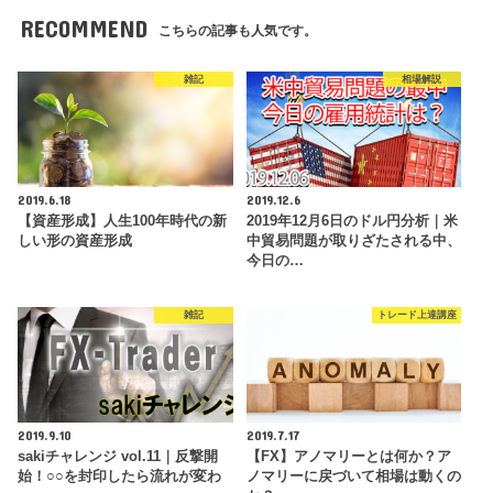
RECOMMEND
こちらの記事も人気です。
雑記
相場解説
2019.6.18
2019.12.6
【資産形成】人生100年時代の新
2019年12月6日のドル円分析｜米
しい形の資産形成
中貿易問題が取りざたされる中、
今日の…
雑記
トレード上達講座
2019.9.10
2019.7.17
sakiチャレンジ vol.11｜反撃開
【FX】アノマリーとは何か？ア
始！○○を封印したら流れが変わ
ノマリーに戻づいて相場は動くの