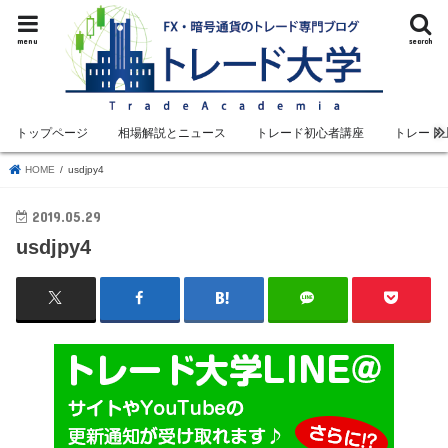
menu
search
トップページ
相場解説とニュース
トレード初心者講座
トレード
HOME
usdjpy4
2019.05.29
usdjpy4