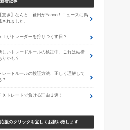
新着記事
【驚き】なんと…笹田がYahoo！ニュースに掲
載されました。
ＡＩがトレーダーを狩りつくす日？
新しいトレードルールの検証中。これは結構
ありかも？
トレードルールの検証方法、正しく理解して
る？
ＦＸトレードで負ける理由３選！
応援のクリックを宜しくお願い致します