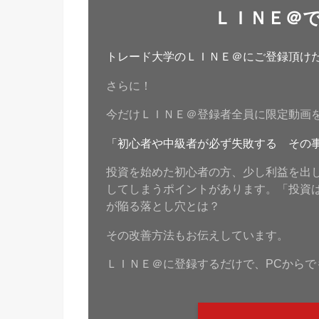
ＬＩＮＥ＠
トレード大学のＬＩＮＥ＠にご登録頂けたら
さらに！
今だけＬＩＮＥ＠登録者全員に限定動画
「初心者や中級者が必ず失敗する その
投資を始めた初心者の方、少し利益を出
してしまうポイントがあります。「投資
が陥る落とし穴とは？
その改善方法もお伝えしています。
ＬＩＮＥ＠に登録するだけで、PCからで