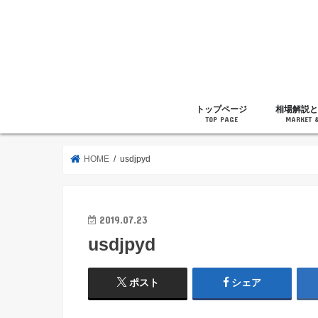
トップページ
相場解説と
TOP PAGE
MARKET 
相場解説
暗号通貨の
ニュース
雑記
HOME
usdjpyd
2019.07.23
usdjpyd
ポスト
シェア