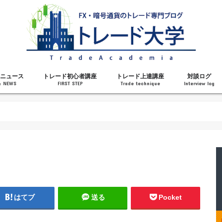
ニュース
トレード初心者講座
トレード上達講座
対談ログ
& NEWS
FIRST STEP
Trade technique
Interview log
解説
トレードで勝てるようになった理由
勝ちトレーダーになるステップ
トレードを始める前の知識
MT4の操作方法
チャート分析力がアップする記事
メンタルがアップする記事
テクニカル指標の解説
対談ログ
はてブ
送る
Pocket