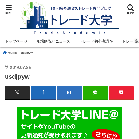
menu
search
トップページ
相場解説とニュース
トレード初心者講座
トレード
HOME
usdjpyw
2019.07.26
usdjpyw