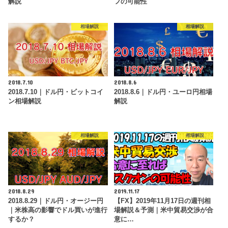
解説
フの可能性
相場解説
相場解説
2018.7.10
2018.8.6
2018.7.10｜ドル円・ビットコイ
2018.8.6｜ドル円・ユーロ円相場
ン相場解説
解説
相場解説
相場解説
2018.8.29
2019.11.17
2018.8.29｜ドル円・オージー円
【FX】2019年11月17日の週刊相
｜米株高の影響でドル買いが進行
場解説＆予測｜米中貿易交渉が合
するか？
意に…