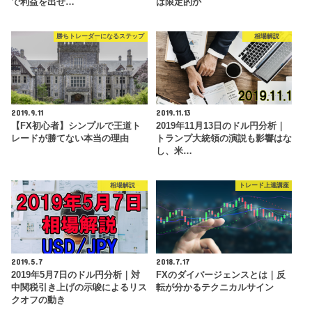
で利益を出せ…
は限定的か
勝ちトレーダーになるステップ
相場解説
2019.9.11
2019.11.13
【FX初心者】シンプルで王道ト
2019年11月13日のドル円分析｜
レードが勝てない本当の理由
トランプ大統領の演説も影響はな
し、米…
相場解説
トレード上達講座
2019.5.7
2018.7.17
2019年5月7日のドル円分析｜対
FXのダイバージェンスとは｜反
中関税引き上げの示唆によるリス
転が分かるテクニカルサイン
クオフの動き