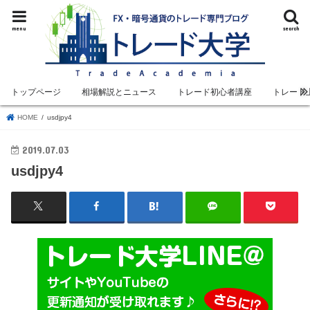
menu
search
トップページ
相場解説とニュース
トレード初心者講座
トレード
HOME
usdjpy4
2019.07.03
usdjpy4