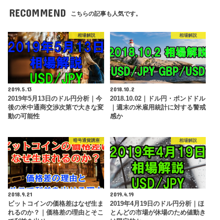
RECOMMEND
こちらの記事も人気です。
相場解説
相場解説
2019.5.13
2018.10.2
2019年5月13日のドル円分析｜今
2018.10.02｜ドル円・ポンドドル
後の米中通商交渉次第で大きな変
｜週末の米雇用統計に対する警戒
動の可能性
感か
暗号通貨講座
相場解説
2018.9.21
2019.4.19
ビットコインの価格差はなぜ生ま
2019年4月19日のドル円分析｜ほ
れるのか？｜価格差の理由とそこ
とんどの市場が休場のため値動き