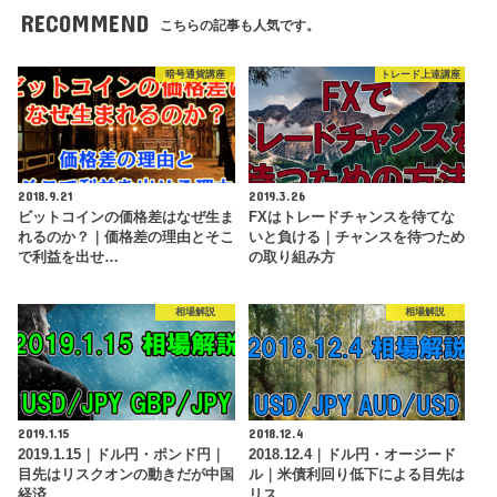
RECOMMEND
こちらの記事も人気です。
暗号通貨講座
トレード上達講座
2018.9.21
2019.3.26
ビットコインの価格差はなぜ生ま
FXはトレードチャンスを待てな
れるのか？｜価格差の理由とそこ
いと負ける｜チャンスを待つため
で利益を出せ…
の取り組み方
相場解説
相場解説
2019.1.15
2018.12.4
2019.1.15｜ドル円・ポンド円｜
2018.12.4｜ドル円・オージード
目先はリスクオンの動きだが中国
ル｜米債利回り低下による目先は
経済…
リス…