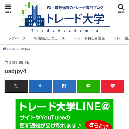
menu
search
トップページ
相場解説とニュース
トレード初心者講座
トレード
HOME
usdjpy4
2019.08.26
usdjpy4