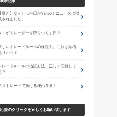
新着記事
【驚き】なんと…笹田がYahoo！ニュースに掲
載されました。
ＡＩがトレーダーを狩りつくす日？
新しいトレードルールの検証中。これは結構
ありかも？
トレードルールの検証方法、正しく理解して
る？
ＦＸトレードで負ける理由３選！
応援のクリックを宜しくお願い致します