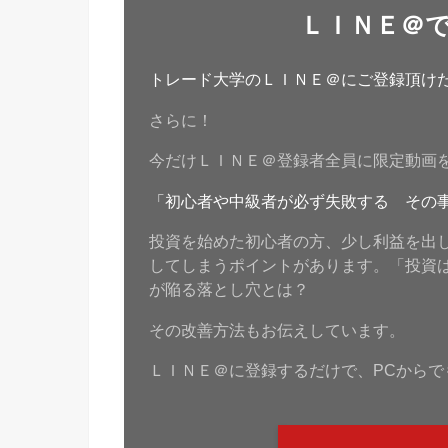
ＬＩＮＥ＠
トレード大学のＬＩＮＥ＠にご登録頂けたら
さらに！
今だけＬＩＮＥ＠登録者全員に限定動画
「初心者や中級者が必ず失敗する その
投資を始めた初心者の方、少し利益を出
してしまうポイントがあります。「投資
が陥る落とし穴とは？
その改善方法もお伝えしています。
ＬＩＮＥ＠に登録するだけで、PCからで