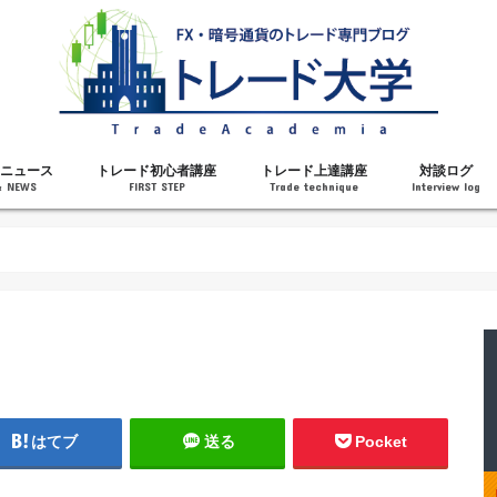
ニュース
トレード初心者講座
トレード上達講座
対談ログ
& NEWS
FIRST STEP
Trade technique
Interview log
解説
トレードで勝てるようになった理由
勝ちトレーダーになるステップ
トレードを始める前の知識
MT4の操作方法
チャート分析力がアップする記事
メンタルがアップする記事
テクニカル指標の解説
対談ログ
はてブ
送る
Pocket