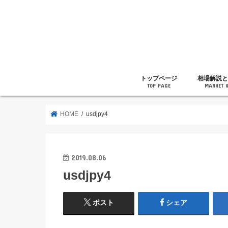
トップページ
相場解説と
TOP PAGE
MARKET 
相場解説
暗号通貨の
ニュース
雑記
HOME
usdjpy4
2019.08.06
usdjpy4
ポスト
シェア