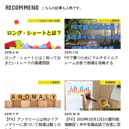
RECOMMEND
こちらの記事も人気です。
トレードを始める前の知識
トレード上達講座
2018.6.15
2019.1.12
ロング・ショートとは｜知ってお
FXで勝つためにマルチタイムフ
きたいトレードの基礎用語
レーム分析で相場を攻略する
トレード上達講座
相場解説
2019.7.17
2019.10.13
【FX】アノマリーとは何か？ア
【FX】2019年10月13日の週刊相
ノマリーに戻づいて相場は動くの
場解説｜米中首脳会談で合意に至