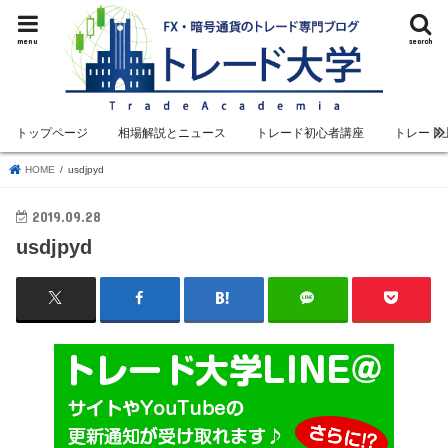
menu
search
トップページ
相場解説とニュース
トレード初心者講座
トレード
HOME
usdjpyd
2019.09.28
usdjpyd