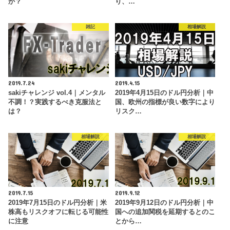
か？
り、…
雑記
相場解説
2019.7.24
2019.4.15
sakiチャレンジ vol.4｜メンタル
2019年4月15日のドル円分析｜中
不調！？実践するべき克服法と
国、欧州の指標が良い数字により
は？
リスク…
相場解説
相場解説
2019.7.15
2019.9.12
2019年7月15日のドル円分析｜米
2019年9月12日のドル円分析｜中
株高もリスクオフに転じる可能性
国への追加関税を延期するとのこ
に注意
とから…