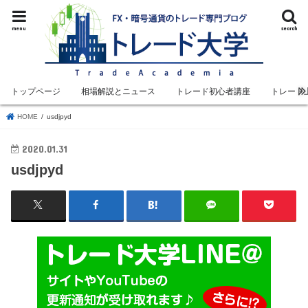
menu
search
トップページ
相場解説とニュース
トレード初心者講座
トレード
HOME
usdjpyd
2020.01.31
usdjpyd