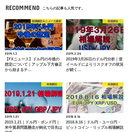
RECOMMEND
こちらの記事も人気です。
相場解説＆ニュース講座
相場解説
2019.1.3
2019.3.26
【FXニュース】ドル円の今後の
2019年3月26日のドル円分析｜逆
想定について｜アップル下方修正
イールドによりリスクオフの状況
から始まるチ…
が続く…
相場解説
相場解説
2019.1.21
2018.8.16
2019.1.21｜ドル円・ポンド円｜
2018.8.16｜ドル円・ユーロ円・
米中貿易問題懸念が鈍化で目先は
ビットコイン・リップル相場解説