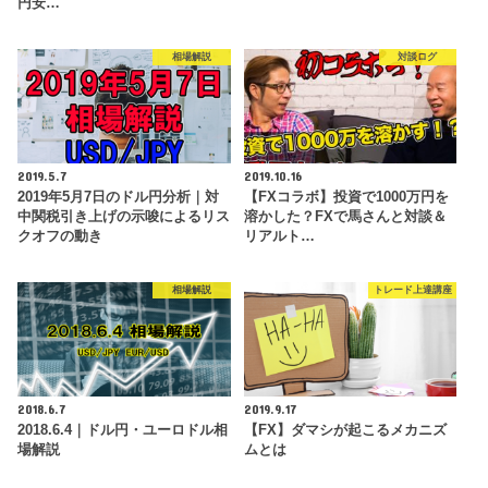
円安…
相場解説
対談ログ
2019.5.7
2019.10.16
2019年5月7日のドル円分析｜対
【FXコラボ】投資で1000万円を
中関税引き上げの示唆によるリス
溶かした？FXで馬さんと対談＆
クオフの動き
リアルト…
相場解説
トレード上達講座
2018.6.7
2019.9.17
2018.6.4｜ドル円・ユーロドル相
【FX】ダマシが起こるメカニズ
場解説
ムとは