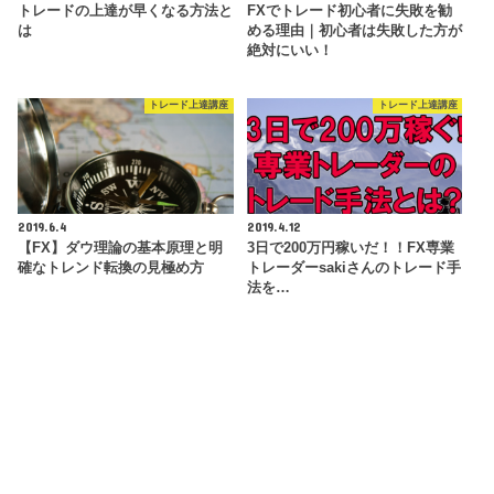
トレードの上達が早くなる方法と
FXでトレード初心者に失敗を勧
は
める理由｜初心者は失敗した方が
絶対にいい！
トレード上達講座
トレード上達講座
2019.6.4
2019.4.12
【FX】ダウ理論の基本原理と明
3日で200万円稼いだ！！FX専業
確なトレンド転換の見極め方
トレーダーsakiさんのトレード手
法を…