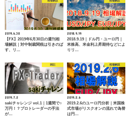
相場解説
相場解説
2019.6.30
2018.9.19
【FX】2019年6月30日の週刊相
2018.9.19｜ドル円・ユーロ円｜
場解説｜対中制裁関税は引きのば
米株高、米金利上昇期待などによ
す、リ…
りリ…
雑記
相場解説
2019.7.2
2019.2.6
sakiチャレンジ vol.1｜1週間で○
2019.2.6のユーロ円分析｜米国株
万円！？プロトレーダーの手法
式市場がリスクオンの流れで為替
が…
は円…