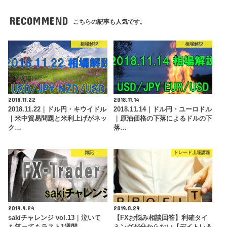
RECOMMEND
こちらの記事も人気です。
相場解説
相場解説
2018.11.22
2018.11.14
2018.11.22｜ドル円・キウイドル
2018.11.14｜ドル円・ユーロドル
｜米中貿易問題と米利上げがネッ
｜原油価格の下落によるドルの下
ク…
落…
雑記
トレード上達講座
2019.9.24
2019.8.29
sakiチャレンジ vol.13｜泣いて
【FXお悩み相談回答】利確タイ
も笑ってもラスト1週間 …
ミングが分からない【デイトレ＆