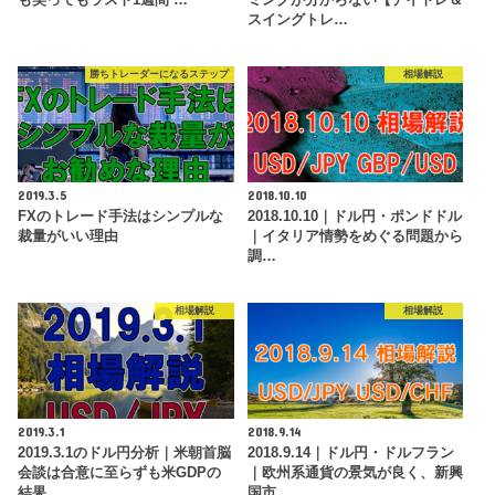
スイングトレ…
勝ちトレーダーになるステップ
相場解説
2019.3.5
2018.10.10
FXのトレード手法はシンプルな
2018.10.10｜ドル円・ポンドドル
裁量がいい理由
｜イタリア情勢をめぐる問題から
調…
相場解説
相場解説
2019.3.1
2018.9.14
2019.3.1のドル円分析｜米朝首脳
2018.9.14｜ドル円・ドルフラン
会談は合意に至らずも米GDPの
｜欧州系通貨の景気が良く、新興
結果…
国市…