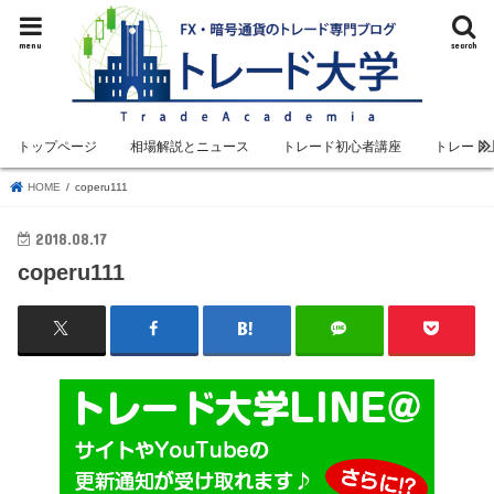
menu
search
トップページ
相場解説とニュース
トレード初心者講座
トレード
HOME
coperu111
2018.08.17
coperu111