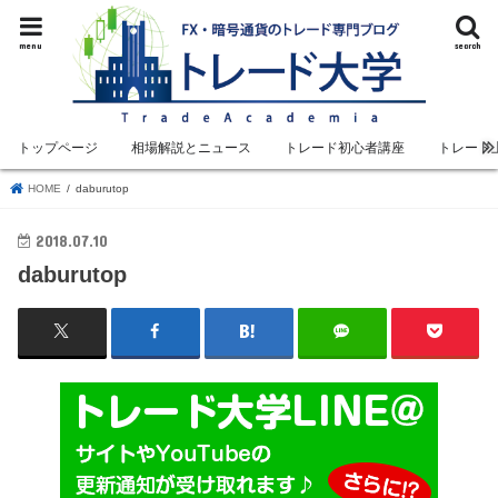
menu
search
トップページ
相場解説とニュース
トレード初心者講座
トレード
HOME
daburutop
2018.07.10
daburutop