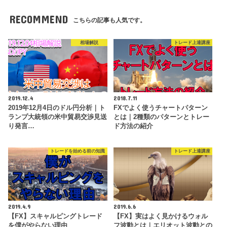
RECOMMEND
こちらの記事も人気です。
相場解説
トレード上達講座
2019.12.4
2018.7.11
2019年12月4日のドル円分析｜ト
FXでよく使うチャートパターン
ランプ大統領の米中貿易交渉見送
とは｜2種類のパターンとトレー
り発言…
ド方法の紹介
トレードを始める前の知識
トレード上達講座
2019.4.9
2019.6.6
【FX】スキャルピングトレード
【FX】実はよく見かけるウォル
を僕がやらない理由
フ波動とは｜エリオット波動との