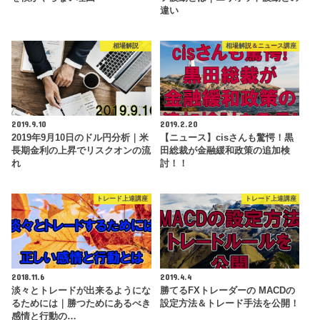
違い
相場解説
相場解説＆ニュース講座
2019.9.10
2019.2.20
2019年9月10日のドル円分析｜米
【ニュース】cisさんも驚愕！黒
長期金利の上昇でリスクオンの流
田総裁が金融緩和政策の追加検
れ
討！！
トレード上達講座
トレード上達講座
2018.11.6
2019.4.4
淡々とトレードが出来るようにな
勝てるFXトレーダーの MACDの
るためには｜勝つためにあるべき
設定方法＆トレード手法を公開！
感情と行動の…