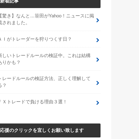
新着記事
【驚き】なんと…笹田がYahoo！ニュースに掲
載されました。
ＡＩがトレーダーを狩りつくす日？
新しいトレードルールの検証中。これは結構
ありかも？
トレードルールの検証方法、正しく理解して
る？
ＦＸトレードで負ける理由３選！
応援のクリックを宜しくお願い致します