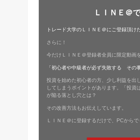
ＬＩＮＥ＠
トレード大学のＬＩＮＥ＠にご登録頂けたら
さらに！
今だけＬＩＮＥ＠登録者全員に限定動画
「初心者や中級者が必ず失敗する その
投資を始めた初心者の方、少し利益を出
してしまうポイントがあります。「投資
が陥る落とし穴とは？
その改善方法もお伝えしています。
ＬＩＮＥ＠に登録するだけで、PCからで