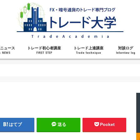
ニュース
トレード初心者講座
トレード上達講座
対談ログ
& NEWS
FIRST STEP
Trade technique
Interview log
解説
トレードで勝てるようになった理由
勝ちトレーダーになるステップ
トレードを始める前の知識
MT4の操作方法
チャート分析力がアップする記事
メンタルがアップする記事
テクニカル指標の解説
対談ログ
はてブ
送る
Pocket