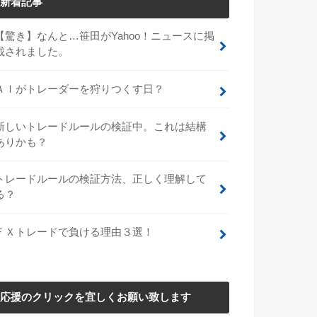
新着記事
【驚き】なんと…笹田がYahoo！ニュースに掲
載されました。
ＡＩがトレーダーを狩りつくす日？
新しいトレードルールの検証中。これは結構
ありかも？
トレードルールの検証方法、正しく理解して
る？
ＦＸトレードで負ける理由３選！
応援のクリックを宜しくお願い致します