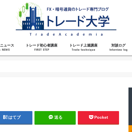
ニュース
トレード初心者講座
トレード上達講座
対談ログ
& NEWS
FIRST STEP
Trade technique
Interview log
解説
トレードで勝てるようになった理由
勝ちトレーダーになるステップ
トレードを始める前の知識
MT4の操作方法
チャート分析力がアップする記事
メンタルがアップする記事
テクニカル指標の解説
対談ログ
はてブ
送る
Pocket