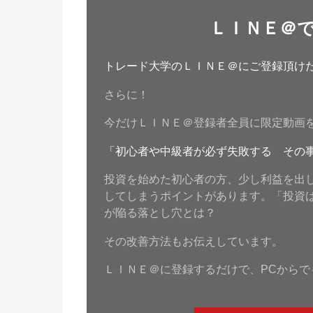
ＬＩＮＥ＠
トレード大学のＬＩＮＥ＠にご登録頂けたら
さらに！
今だけＬＩＮＥ＠登録者全員に限定動画
「初心者や中級者が必ず失敗する その
投資を始めた初心者の方、少し利益を出
してしまうポイントがあります。「投資
が陥る落とし穴とは？
その改善方法もお伝えしています。
ＬＩＮＥ＠に登録するだけで、PCからで