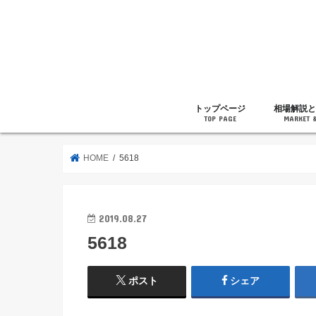
トップページ
相場解説と
TOP PAGE
MARKET 
相場解説
暗号通貨の
ニュース
雑記
HOME
5618
2019.08.27
5618
ポスト
シェア