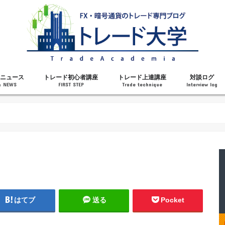
ニュース
トレード初心者講座
トレード上達講座
対談ログ
& NEWS
FIRST STEP
Trade technique
Interview log
解説
トレードで勝てるようになった理由
勝ちトレーダーになるステップ
トレードを始める前の知識
MT4の操作方法
チャート分析力がアップする記事
メンタルがアップする記事
テクニカル指標の解説
対談ログ
はてブ
送る
Pocket