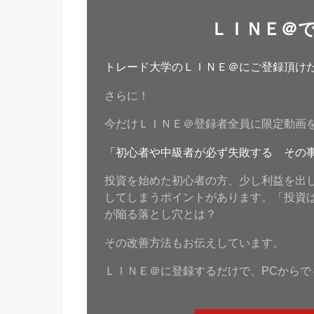
ＬＩＮＥ＠
トレード大学のＬＩＮＥ＠にご登録頂けたら
さらに！
今だけＬＩＮＥ＠登録者全員に限定動画
「初心者や中級者が必ず失敗する その
投資を始めた初心者の方、少し利益を出
してしまうポイントがあります。「投資
が陥る落とし穴とは？
その改善方法もお伝えしています。
ＬＩＮＥ＠に登録するだけで、PCからで