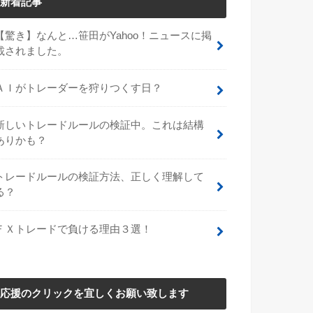
新着記事
【驚き】なんと…笹田がYahoo！ニュースに掲
載されました。
ＡＩがトレーダーを狩りつくす日？
新しいトレードルールの検証中。これは結構
ありかも？
トレードルールの検証方法、正しく理解して
る？
ＦＸトレードで負ける理由３選！
応援のクリックを宜しくお願い致します