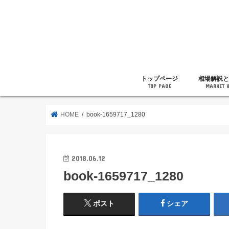
トップページ
相場解説と
TOP PAGE
MARKET 
相場解説
暗号通貨の
ニュース
雑記
HOME
book-1659717_1280
2018.06.12
book-1659717_1280
ポスト
シェア