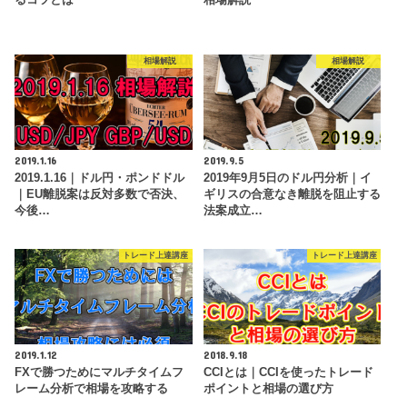
相場解説
相場解説
2019.1.16
2019.9.5
2019.1.16｜ドル円・ポンドドル
2019年9月5日のドル円分析｜イ
｜EU離脱案は反対多数で否決、
ギリスの合意なき離脱を阻止する
今後…
法案成立…
トレード上達講座
トレード上達講座
2019.1.12
2018.9.18
FXで勝つためにマルチタイムフ
CCIとは｜CCIを使ったトレード
レーム分析で相場を攻略する
ポイントと相場の選び方