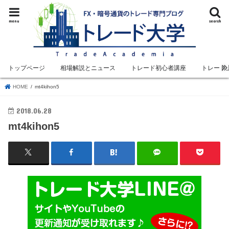
menu
search
トップページ
相場解説とニュース
トレード初心者講座
トレード
HOME
mt4kihon5
2018.06.28
mt4kihon5