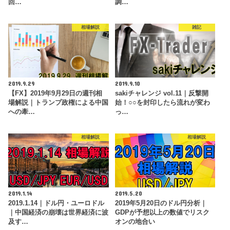
回…
調…
相場解説
雑記
2019.9.29
2019.9.10
【FX】2019年9月29日の週刊相
sakiチャレンジ vol.11｜反撃開
場解説｜トランプ政権による中国
始！○○を封印したら流れが変わ
への牽…
っ…
相場解説
相場解説
2019.1.14
2019.5.20
2019.1.14｜ドル円・ユーロドル
2019年5月20日のドル円分析｜
｜中国経済の崩壊は世界経済に波
GDPが予想以上の数値でリスク
及す…
オンの地合い