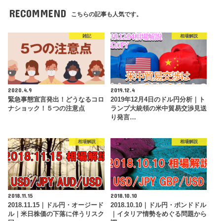
RECOMMEND
こちらの記事も人気です。
雑記
相場解説
2020.4.9
2019.12.4
緊急事態宣言発出！どうなるコロ
2019年12月4日のドル円分析｜ト
ナショック！５つの注意点
ランプ大統領の米中貿易交渉見送
り発言…
相場解説
相場解説
2018.11.15
2018.10.10
2018.11.15｜ドル円・オージード
2018.10.10｜ドル円・ポンドドル
ル｜米日株価の下落に伴うリスク
｜イタリア情勢をめぐる問題から