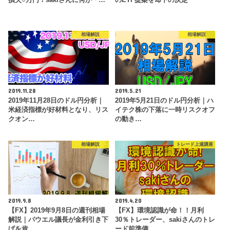
相場解説
相場解説
2019.11.28
2019.5.21
2019年11月28日のドル円分析｜
2019年5月21日のドル円分析｜ハ
米経済指標が好材料となり、リス
イテク株の下落に一時リスクオフ
クオン…
の動き…
相場解説
トレード上達講座
2019.9.8
2019.4.20
【FX】2019年9月8日の週刊相場
【FX】環境認識が命！！月利
解説｜パウエル議長が金利引き下
30％トレーダー、sakiさんのトレ
げを肯…
ード前準備