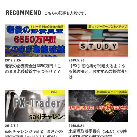
RECOMMEND
こちらの記事も人気です。
トレードを始める前の知識
勝ちトレーダーになるステップ
2019.2.26
2019.5.28
老後の必要資金は6650万円！こ
【FX】初心者が間違えるよくや
のまま老後破綻するつもり？？
る勉強法と、おすすめの勉強法と
は
雑記
相場解説＆ニュース講座
2019.7.9
2018.8.24
sakiチャレンジ vol.2｜まさかの
米証券取引委員会（SEC）が9件
損失○万円！sakiさんに何が・…
のETF提案を却下の決定