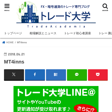
menu
search
トップページ
相場解説とニュース
トレード初心者講座
トレード
HOME
MT4inns
2018.06.21
MT4inns