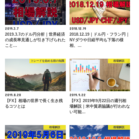
2019.3.7
2018.12.19
2019.3.7のドル円分析｜世界経済
2018.12.19｜ドル円・フラン円｜
の成長率見通しが引き下げられた
NYダウや日経平均も下落の様
こと…
相、…
トレードを始める前の知識
相場解説
2019.8.28
2019.9.22
【FX】相場の世界で長く生き残
【FX】2019年9月22日の週刊相
るコツとは
場解説｜米中貿易協議が行われな
い可能…
相場解説
相場解説