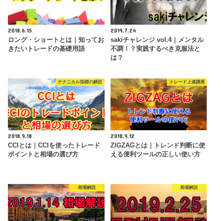
2018.6.15
2019.7.24
ロング・ショートとは｜知ってお
sakiチャレンジ vol.4｜メンタル
きたいトレードの基礎用語
不調！？実践するべき克服法と
は？
テクニカル指標の解説
トレード上達講座
2018.9.18
2018.9.12
CCIとは｜CCIを使ったトレード
ZIGZAGとは｜トレンド判断に使
ポイントと相場の選び方
える便利ツールの正しい使い方
相場解説
相場解説