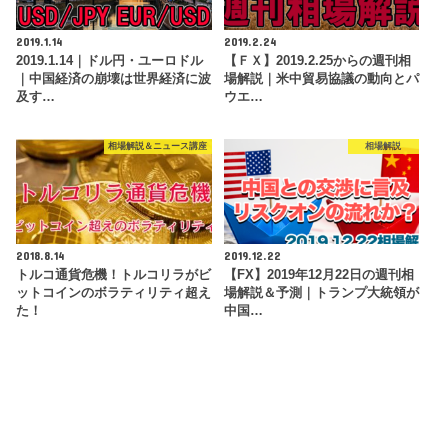
2019.1.14
2019.2.24
2019.1.14｜ドル円・ユーロドル
【ＦＸ】2019.2.25からの週刊相
｜中国経済の崩壊は世界経済に波
場解説｜米中貿易協議の動向とパ
及す…
ウエ…
相場解説＆ニュース講座
相場解説
2018.8.14
2019.12.22
トルコ通貨危機！トルコリラがビ
【FX】2019年12月22日の週刊相
ットコインのボラティリティ超え
場解説＆予測｜トランプ大統領が
た！
中国…