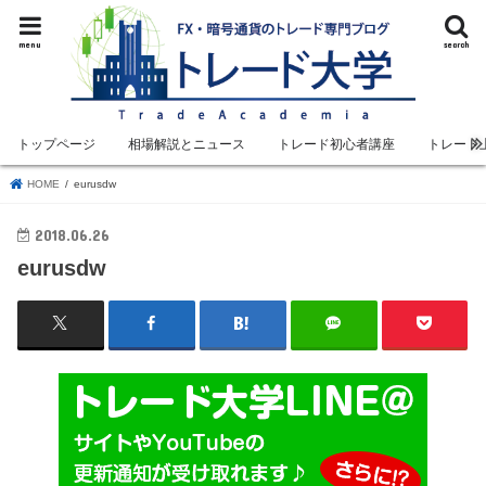
menu
search
トップページ
相場解説とニュース
トレード初心者講座
トレード
HOME
eurusdw
2018.06.26
eurusdw