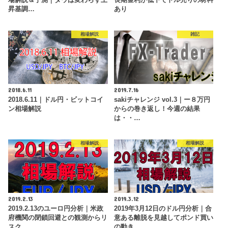
昇基調…
あり
相場解説
雑記
2018.6.11
2019.7.16
2018.6.11｜ドル円・ビットコイ
sakiチャレンジ vol.3｜ー８万円
ン相場解説
からの巻き返し！今週の結果
は・・…
相場解説
相場解説
2019.2.13
2019.3.12
2019.2.13のユーロ円分析｜米政
2019年3月12日のドル円分析｜合
府機関の閉鎖回避との観測からリ
意ある離脱を見越してポンド買い
スク…
の動き