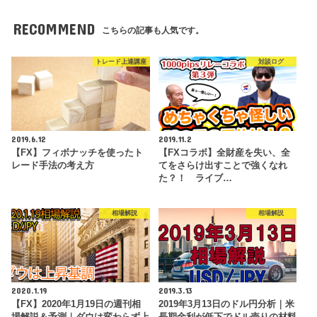
RECOMMEND
こちらの記事も人気です。
トレード上達講座
対談ログ
2019.6.12
2019.11.2
【FX】フィボナッチを使ったト
【FXコラボ】全財産を失い、全
レード手法の考え方
てをさらけ出すことで強くなれ
た？！ ライブ…
相場解説
相場解説
2020.1.19
2019.3.13
【FX】2020年1月19日の週刊相
2019年3月13日のドル円分析｜米
場解説＆予測｜ダウは変わらず上
長期金利が低下でドル売りの材料