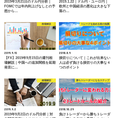
2019年3月21日のドル円分析｜
2019.1.22｜ドル円・ユーロ円｜
FOMCでは年内利上げなしとの予
欧州と中国経済の悪化は大きな下
想から…
落の…
相場解説
トレードを始める前の知識
2019.9.15
2018.8.9
【FX】2019年9月15日の週刊相
損切りについて｜これが出来ない
場解説｜中国への追加関税を延期
人は必ず負ける損切りの大事な４
発言に…
つのポイント
相場解説
勝ちトレーダーになるステップ
2019.9.2
2018.10.29
2019年9月2日のドル円分析｜対
負けトレーダーから勝ちトレーダ