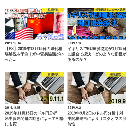
相場解説
相場解説＆ニュース講座
2019.12.14
2019.1.14
【FX】2019年12月15日の週刊相
イギリスでEU離脱協定が1月15日
場解説＆予測｜米中貿易協議がい
に議会で採決｜どのような影響が
った…
あるのか？
相場解説
相場解説
2019.11.15
2019.9.2
2019年11月15日のドル円分析｜
2019年9月2日のドル円分析｜対
米中貿易問題の動きによって相場
中関税発言によりリスクオフの可
にも変…
能性