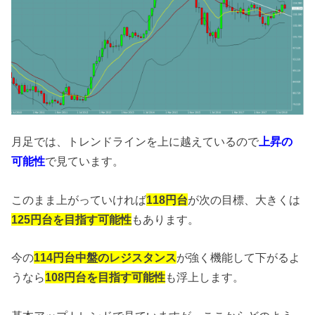
月足では、トレンドラインを上に越えているので
上昇の
可能性
で見ています。
このまま上がっていければ
118円台
が次の目標、大きくは
125円台を目指す可能性
もあります。
今の
114円台中盤のレジスタンス
が強く機能して下がるよ
うなら
108円台を目指す可能性
も浮上します。