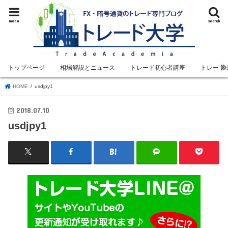
menu
search
トップページ
相場解説とニュース
トレード初心者講座
トレード
HOME
usdjpy1
2018.07.10
usdjpy1