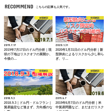
RECOMMEND
こちらの記事も人気です。
相場解説
相場解説
2019.7.17
2020.1.31
2019年7月17日のドル円分析｜現
2020年1月31日のドル円分析｜新
状の下地はリスクオフの展開か、
型肺炎によるリスクから少し和ら
今後の…
ぎ、リ…
相場解説
相場解説
2018.9.3
2019.6.7
2018.9.3｜ドル円・ドルフラン｜
2019年6月7日のドル円分析｜米
貿易協定など進まず、方向感のな
中貿易問題など、まだまだリスク