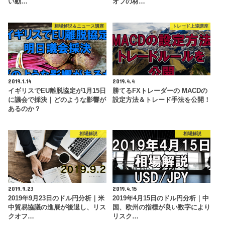
い動…
オフの材…
相場解説＆ニュース講座
トレード上達講座
2019.1.14
2019.4.4
イギリスでEU離脱協定が1月15日
勝てるFXトレーダーの MACDの
に議会で採決｜どのような影響が
設定方法＆トレード手法を公開！
あるのか？
相場解説
相場解説
2019.9.23
2019.4.15
2019年9月23日のドル円分析｜米
2019年4月15日のドル円分析｜中
中貿易協議の進展が後退し、リス
国、欧州の指標が良い数字により
クオフ…
リスク…