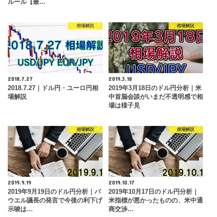
ルール【最…
相場解説
相場解説
2018.7.27
2019.3.18
2018.7.27｜ドル円・ユーロ円相
2019年3月18日のドル円分析｜米
場解説
中首脳会談がいまだ不透明感で相
場は様子見
相場解説
相場解説
2019.9.19
2019.10.17
2019年9月19日のドル円分析｜パ
2019年10月17日のドル円分析｜
ウエル議長の発言で今後の利下げ
米指標が悪かったものの、米中通
示唆は…
商交渉…