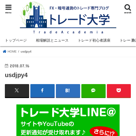
menu
search
トップページ
相場解説とニュース
トレード初心者講座
トレード
HOME
usdjpy4
2018.07.16
usdjpy4