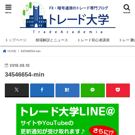
menu
search
トップページ
相場解説とニュース
トレード初心者講座
トレード
HOME
34546654-min
2018.08.10
34546654-min