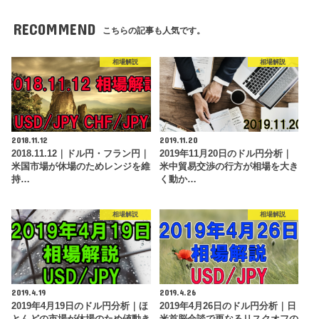
RECOMMEND
こちらの記事も人気です。
相場解説
相場解説
2018.11.12
2019.11.20
2018.11.12｜ドル円・フラン円｜
2019年11月20日のドル円分析｜
米国市場が休場のためレンジを維
米中貿易交渉の行方が相場を大き
持…
く動か…
相場解説
相場解説
2019.4.19
2019.4.26
2019年4月19日のドル円分析｜ほ
2019年4月26日のドル円分析｜日
とんどの市場が休場のため値動き
米首脳会談で更なるリスクオフの