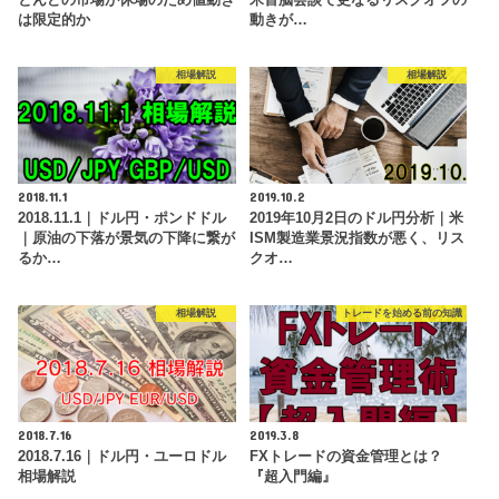
は限定的か
動きが…
相場解説
相場解説
2018.11.1
2019.10.2
2018.11.1｜ドル円・ポンドドル
2019年10月2日のドル円分析｜米
｜原油の下落が景気の下降に繋が
ISM製造業景況指数が悪く、リス
るか…
クオ…
相場解説
トレードを始める前の知識
2018.7.16
2019.3.8
2018.7.16｜ドル円・ユーロドル
FXトレードの資金管理とは？
相場解説
『超入門編』