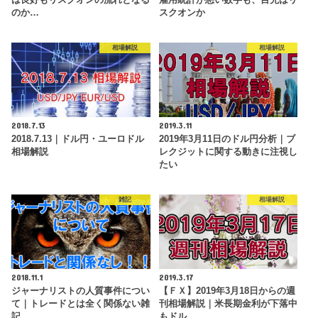
のか…
スクオンか
相場解説
相場解説
2018.7.13
2019.3.11
2018.7.13｜ドル円・ユーロドル
2019年3月11日のドル円分析｜ブ
相場解説
レクジットに関する動きに注視し
たい
雑記
相場解説
2018.11.1
2019.3.17
ジャーナリストの人質事件につい
【ＦＸ】2019年3月18日からの週
て｜トレードとは全く関係ない雑
刊相場解説｜米長期金利が下落中
記
もドル…