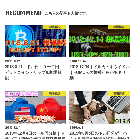
RECOMMEND
こちらの記事も人気です。
相場解説
相場解説
2018.8.21
2018.12.14
2018.8.21｜ドル円・ユーロ円・
2018.12.14｜ドル円・キウイドル
ビットコイン・リップル相場解
｜FOMCへの警戒からかあまり
説 ト…
動…
相場解説
相場解説
2019.12.4
2019.6.5
2019年12月4日のドル円分析｜ト
2019年6月5日のドル円分析｜パ
ランプ大統領の米中貿易交渉見送
ウエル議長が米利下げを示唆か？