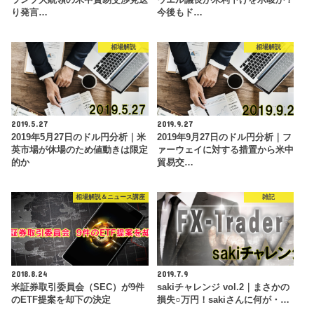
り発言…
今後もド…
相場解説
相場解説
2019.5.27
2019.9.27
2019年5月27日のドル円分析｜米
2019年9月27日のドル円分析｜フ
英市場が休場のため値動きは限定
ァーウェイに対する措置から米中
的か
貿易交…
相場解説＆ニュース講座
雑記
2018.8.24
2019.7.9
米証券取引委員会（SEC）が9件
sakiチャレンジ vol.2｜まさかの
のETF提案を却下の決定
損失○万円！sakiさんに何が・…