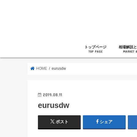
トップページ
相場解説と
TOP PAGE
MARKET 
相場解説
暗号通貨の
ニュース
雑記
HOME
eurusdw
2019.08.11
eurusdw
ポスト
シェア