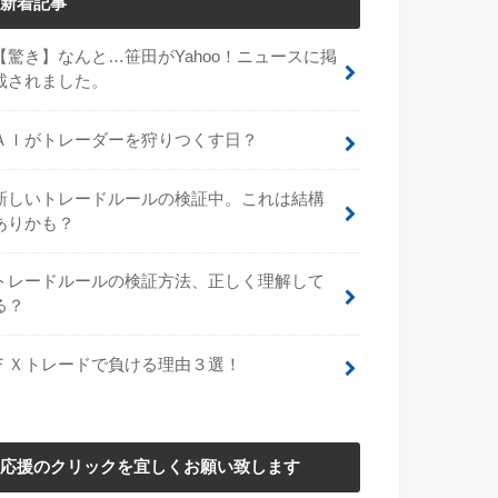
新着記事
【驚き】なんと…笹田がYahoo！ニュースに掲
載されました。
ＡＩがトレーダーを狩りつくす日？
新しいトレードルールの検証中。これは結構
ありかも？
トレードルールの検証方法、正しく理解して
る？
ＦＸトレードで負ける理由３選！
応援のクリックを宜しくお願い致します