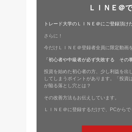
ＬＩＮＥ＠
トレード大学のＬＩＮＥ＠にご登録頂けたら
さらに！
今だけＬＩＮＥ＠登録者全員に限定動画
「初心者や中級者が必ず失敗する その
投資を始めた初心者の方、少し利益を出
してしまうポイントがあります。「投資
が陥る落とし穴とは？
その改善方法もお伝えしています。
ＬＩＮＥ＠に登録するだけで、PCからで