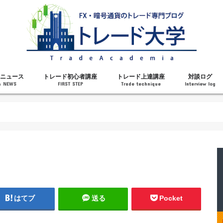
ニュース
トレード初心者講座
トレード上達講座
対談ログ
& NEWS
FIRST STEP
Trade technique
Interview log
解説
トレードで勝てるようになった理由
勝ちトレーダーになるステップ
トレードを始める前の知識
MT4の操作方法
チャート分析力がアップする記事
メンタルがアップする記事
テクニカル指標の解説
対談ログ
はてブ
送る
Pocket