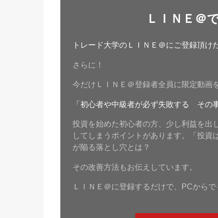
ＬＩＮＥ＠
トレード大学のＬＩＮＥ＠にご登録頂けたら
さらに！
今だけＬＩＮＥ＠登録者全員に限定動画
「初心者や中級者が必ず失敗する その
投資を始めた初心者の方、少し利益を出
してしまうポイントがあります。「投資
が陥る落とし穴とは？
その改善方法もお伝えしています。
ＬＩＮＥ＠に登録するだけで、PCからで