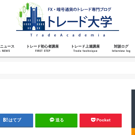
ニュース
トレード初心者講座
トレード上達講座
対談ログ
& NEWS
FIRST STEP
Trade technique
Interview log
解説
トレードで勝てるようになった理由
勝ちトレーダーになるステップ
トレードを始める前の知識
MT4の操作方法
チャート分析力がアップする記事
メンタルがアップする記事
テクニカル指標の解説
対談ログ
はてブ
送る
Pocket