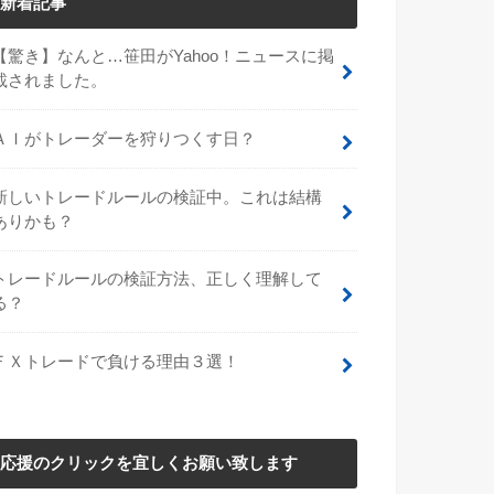
新着記事
【驚き】なんと…笹田がYahoo！ニュースに掲
載されました。
ＡＩがトレーダーを狩りつくす日？
新しいトレードルールの検証中。これは結構
ありかも？
トレードルールの検証方法、正しく理解して
る？
ＦＸトレードで負ける理由３選！
応援のクリックを宜しくお願い致します